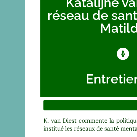
Katalijne va
réseau de san
Matil
Entretie
K. van Diest commente la politiqu
institué les réseaux de santé menta