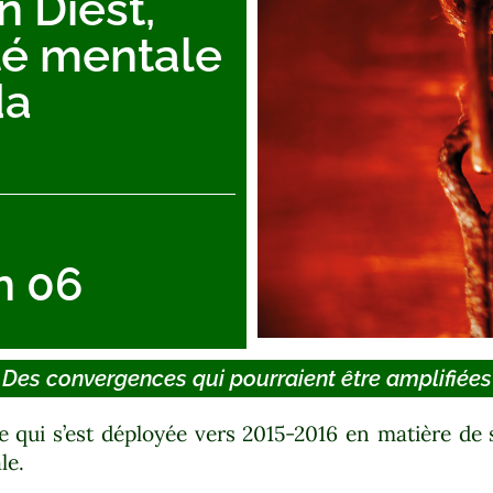
n Diest,
té mentale
da
n 06
Des convergences qui pourraient être amplifiées
e qui s’est déployée vers 2015-2016 en matière d
le.