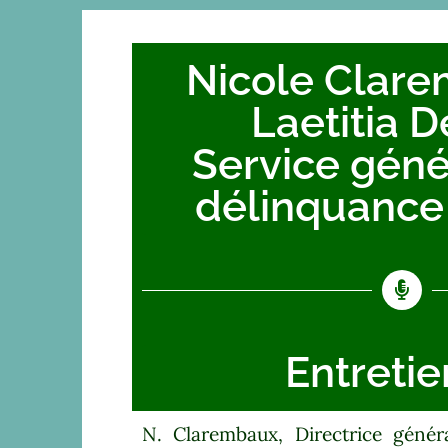
Nicole Clare
Laetitia D
Service géné
délinquance 
Entretie
N. Clarembaux, Directrice généra