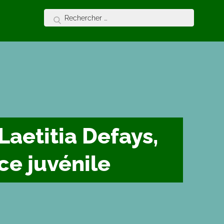
Laetitia Defays,
ce juvénile