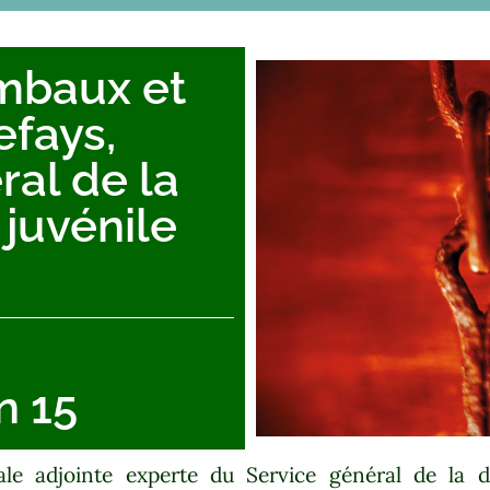
mbaux et
efays,
ral de la
juvénile
n 15
le adjointe experte du Service général de la d