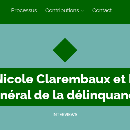
n
Processus
Contributions
Contact
17
03
Nicole Clarembaux et 
néral de la délinquan
INTERVIEWS